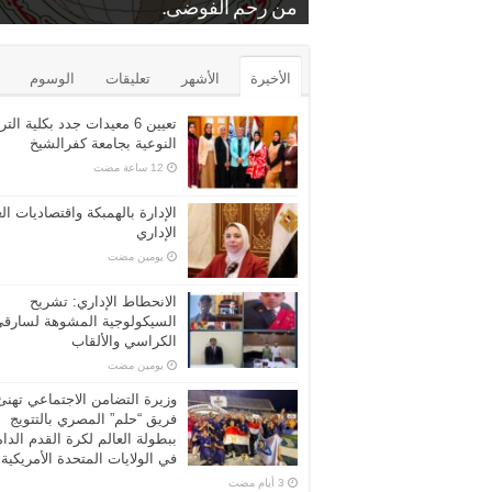
.
بمنشة الشرقية
من رحم الفوضى.
د. عايدة عبدالبارى
برونزية كأس مصر للتايكوندو
الشرب عن مركز الرياض بكفر الشيخ
محامين كفرالشيخ الاستاذ فراج زعفان
بيع بالمزاد العلني…محكمه المحله الكبر
الأخيرة
الأشهر
تعليقات
الوسوم
تعيين 6 معيدات جدد بكلية التر
النوعية بجامعة كفرالشيخ
الإدارة بالهمبكة واقتصاديات ال
الإداري
‏يومين مضت
الانحطاط الإداري: تشريح
السيكولوجية المشوهة لسارق
الكراسي والألقاب
‏يومين مضت
وزيرة التضامن الاجتماعي تهنئ
فريق “حلم” المصري بالتتويج
ببطولة العالم لكرة القدم الدا
في الولايات المتحدة الأمريكية