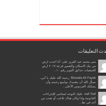
ث التعليقات
منى محمد عبد العزيز على: أنا اخدت ارض
من بنك الاسكان والتعمير قرعة ٢٠١٧ ارض
الجمعيات حدائق اكتوبر رقم ١٠...
Mostafa Ali Fayek: رحمة الله عليك يا أبي،
نسأل الله أن يتغمدك بواسع رحمته وأن
يسكنك الفردوس الأعلى...
saif Saif: عليك التوجه لمحامى للإجراءات
القانونية وإذا وكان هناك تلاعب أو تعنت من
أحد في تط...