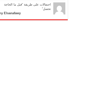
احتفالات على طريقة “قبل ما الحاجة
تحصل”
ny Elsanafawy