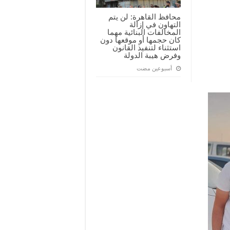
محافظ القاهرة: لن يتم
التهاون في إزالة
المخالفات البنائية مهما
كان حجمها أو موقعها دون
استثناء لتنفيذ القانون
وفرض هيبة الدولة
‏أسبوعين مضت