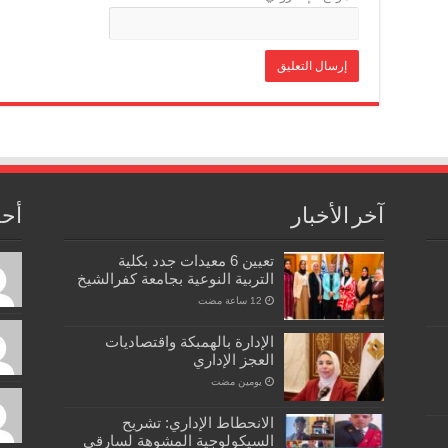
آخر الأخبار
أحد
تعيين 6 معيدات جدد بكلية
التربية النوعية بجامعة كفرالشيخ
الإدارة بالهمبكة واقتصاديات
العجز الإداري
‏يومين مضت
الانحطاط الإداري: تشريح
السيكولوجية المشوهة لسارقي