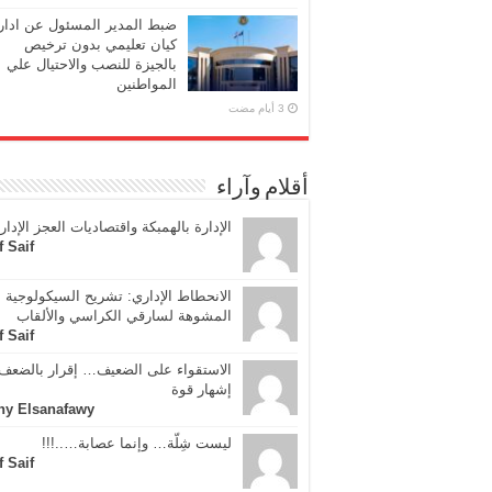
ضبط المدير المسئول عن ادار
كيان تعليمي بدون ترخيص
بالجيزة للنصب والاحتيال علي
المواطنين
أقلام وآراء
الإدارة بالهمبكة واقتصاديات العجز الإدار
f Saif
الانحطاط الإداري: تشريح السيكولوجية
المشوهة لسارقي الكراسي والألقاب
f Saif
الاستقواء على الضعيف… إقرار بالضعف 
إشهار قوة
ny Elsanafawy
ليست شِلّة… وإنما عصابة…..!!!
f Saif