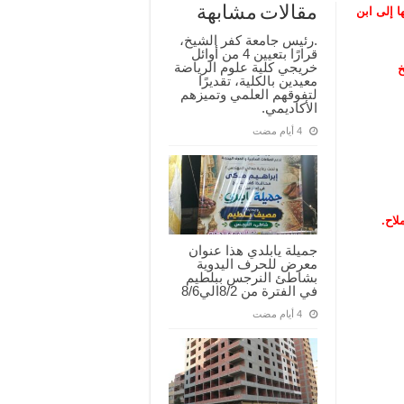
مقالات مشابهة
ا إلى ابن
.رئيس جامعة كفر الشيخ،
قرارًا بتعيين 4 من أوائل
خريجي كلية علوم الرياضة
خ
معيدين بالكلية، تقديرًا
لتفوقهم العلمي وتميزهم
الأكاديمي.
لاح.
جميلة يابلدي هذا عنوان
معرض للحرف اليدوية
بشاطئ النرجس ببلطيم
في الفترة من 8/2الي8/6