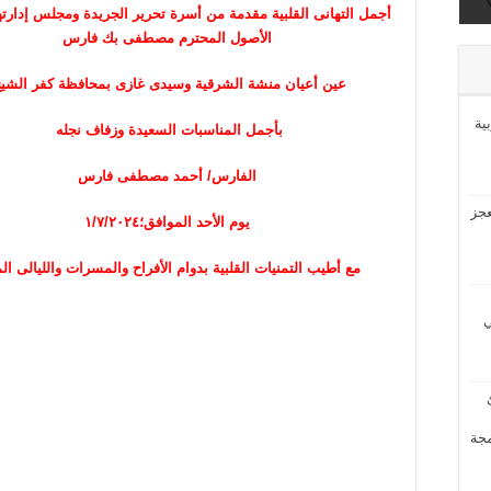
ى
أجمل التهانى القلبية مقدمة من أسرة تحرير الجريدة ومجلس إدارته
الأصول المحترم مصطفى بك فارس
عين أعيان منشة الشرقية وسيدى غازى بمحافظة كفر الشي
بية
بأجمل المناسبات السعيدة وزفاف نجله
الفارس/ أحمد مصطفى فارس
عجز
يوم الأحد الموافق؛١/٧/٢٠٢٤
مع أطيب التمنيات القلبية بدوام الأفراح والمسرات والليالى الم
ي
مجة