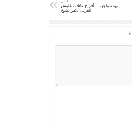
التالي
تهنئة واجبة… أفراح عائلات غلوش
العربى بكفرالشيخ
*