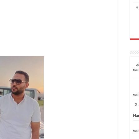
ة
ي
sai
sai
لا
Ha
sai