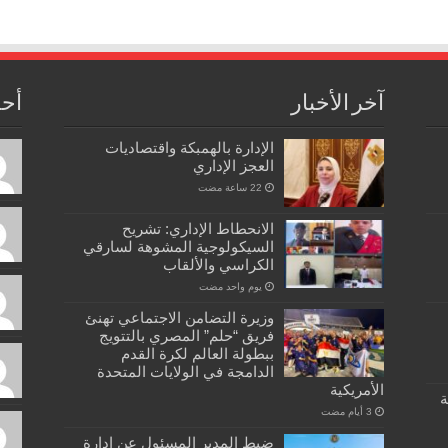
آخر الأخبار
أحد
الإدارة بالهمبكة واقتصاديات
العجز الإداري
الانحطاط الإداري: تشريح
السيكولوجية المشوهة لسارقي
الكراسي والألقاب
‏يوم واحد مضت
وزيرة التضامن الاجتماعي تهنئ
فريق “حلم” المصري بالتتويج
ببطولة العالم لكرة القدم
الدامجة في الولايات المتحدة
الأمريكية
ة
ضبط المدير المسئول عن ادارة