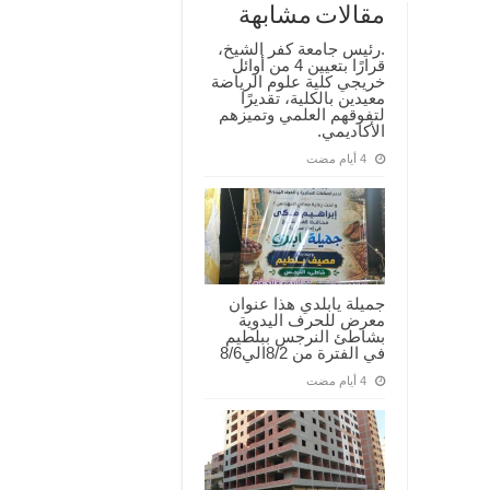
مقالات مشابهة
.رئيس جامعة كفر الشيخ،
قرارًا بتعيين 4 من أوائل
خريجي كلية علوم الرياضة
معيدين بالكلية، تقديرًا
لتفوقهم العلمي وتميزهم
الأكاديمي.
جميلة يابلدي هذا عنوان
معرض للحرف اليدوية
بشاطئ النرجس ببلطيم
في الفترة من 8/2الي8/6