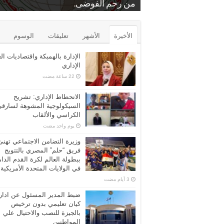
.
بمنشة الشرقية
من رحم الفوضى.
د. عايدة عبدالبارى
برونزية كأس مصر للتايكوندو
الشرب عن مركز الرياض بكفر الشيخ
محامين كفرالشيخ الاستاذ فراج زعفان
بيع بالمزاد العلني…محكمه المحله الكبر
الأخيرة
الأشهر
تعليقات
الوسوم
الإدارة بالهمبكة واقتصاديات ال
الإداري
الانحطاط الإداري: تشريح
السيكولوجية المشوهة لسارق
الكراسي والألقاب
‏يوم واحد مضت
وزيرة التضامن الاجتماعي تهنئ
فريق “حلم” المصري بالتتويج
ببطولة العالم لكرة القدم الدا
في الولايات المتحدة الأمريكية
ضبط المدير المسئول عن ادار
كيان تعليمي بدون ترخيص
بالجيزة للنصب والاحتيال علي
المواطنين