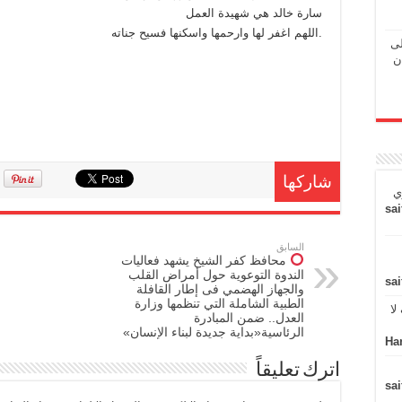
سارة خالد هي شهيدة العمل
.اللهم اغفر لها وارحمها واسكنها فسيح جناته
لى
ن
شاركها
ي
sai
السابق
محافظ كفر الشيخ يشهد فعاليات
الندوة التوعوية حول أمراض القلب
sai
والجهاز الهضمي فى إطار القافلة
الطبية الشاملة التي تنظمها وزارة
لا
العدل.. ضمن المبادرة
الرئاسية«بداية جديدة لبناء الإنسان»
Ha
اترك تعليقاً
sai