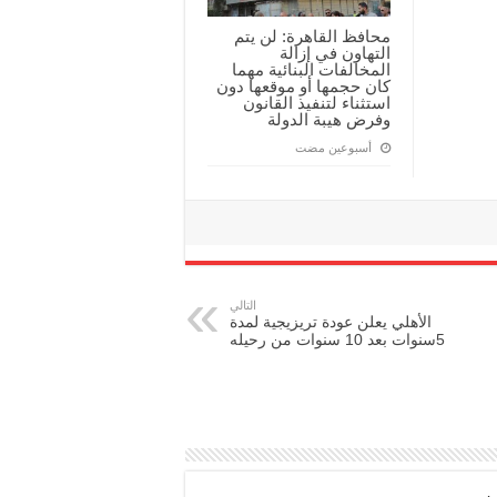
محافظ القاهرة: لن يتم
التهاون في إزالة
المخالفات البنائية مهما
كان حجمها أو موقعها دون
استثناء لتنفيذ القانون
وفرض هيبة الدولة
‏أسبوعين مضت
التالي
الأهلي يعلن عودة تريزيجية لمدة
5سنوات بعد 10 سنوات من رحيله