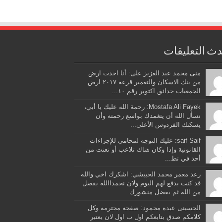
ث التعليقات
منى محمد عبد العزيز على: أنا اخدت ارض
من بنك الاسكان والتعمير قرعة ٢٠١٧ ارض
الجمعيات حدائق اكتوبر رقم ١٠...
Mostafa Ali Fayek: رحمة الله عليك يا أبي،
نسأل الله أن يتغمدك بواسع رحمته وأن
يسكنك الفردوس الأعلى...
saif Saif: عليك التوجه لمحامى للإجراءات
القانونية وإذا وكان هناك تلاعب أو تعنت من
أحد في تط...
رعد معمر محمد الحبيشي: اشكرك اخي والله
قد كنت بدفع لهم اليوم ولان نحمداالله بفضل
من الله ثم بفضل منشورك...
الحسينى عبده محمود: صفحه محترمه وكل
كلامكم صدق بتابعكم اول ب اول لان يعتبر