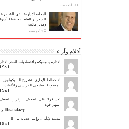
الرقابة الإدارية تلقي القبض ع
السكرتير العام لمحافظة أسوا
ومدير مكتبه
أقلام وآراء
الإدارة بالهمبكة واقتصاديات العجز الإدار
f Saif
الانحطاط الإداري: تشريح السيكولوجية
المشوهة لسارقي الكراسي والألقاب
f Saif
الاستقواء على الضعيف… إقرار بالضعف 
إشهار قوة
ny Elsanafawy
ليست شِلّة… وإنما عصابة…..!!!
f Saif