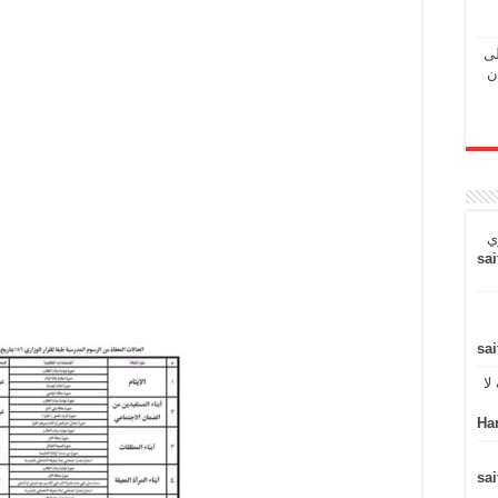
لى
ن
ي
sai
sai
لا
Ha
sai