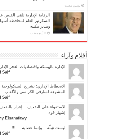
‏يومين مضت
الرقابة الإدارية تلقي القبض ع
السكرتير العام لمحافظة أسوا
ومدير مكتبه
أقلام وآراء
الإدارة بالهمبكة واقتصاديات العجز الإدار
f Saif
الانحطاط الإداري: تشريح السيكولوجية
المشوهة لسارقي الكراسي والألقاب
f Saif
الاستقواء على الضعيف… إقرار بالضعف 
إشهار قوة
ny Elsanafawy
ليست شِلّة… وإنما عصابة…..!!!
f Saif