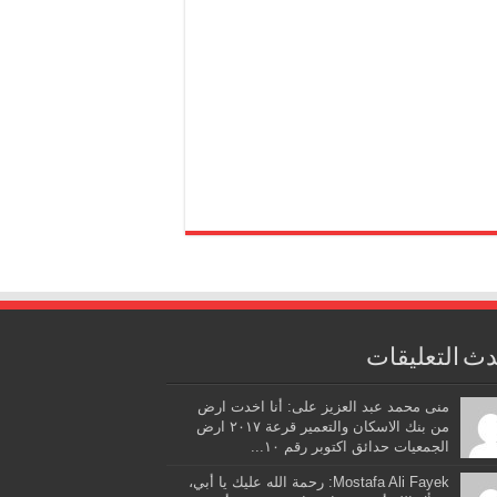
ث التعليقات
منى محمد عبد العزيز على: أنا اخدت ارض
من بنك الاسكان والتعمير قرعة ٢٠١٧ ارض
الجمعيات حدائق اكتوبر رقم ١٠...
Mostafa Ali Fayek: رحمة الله عليك يا أبي،