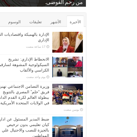
.
بمنشة الشرقية
من رحم الفوضى.
د. عايدة عبدالبارى
برونزية كأس مصر للتايكوندو
الشرب عن مركز الرياض بكفر الشيخ
محامين كفرالشيخ الاستاذ فراج زعفان
بيع بالمزاد العلني…محكمه المحله الكبر
الأخيرة
الأشهر
تعليقات
الوسوم
الإدارة بالهمبكة واقتصاديات ال
الإداري
الانحطاط الإداري: تشريح
السيكولوجية المشوهة لسارق
الكراسي والألقاب
‏يوم واحد مضت
وزيرة التضامن الاجتماعي تهنئ
فريق “حلم” المصري بالتتويج
ببطولة العالم لكرة القدم الدا
في الولايات المتحدة الأمريكية
‏يومين مضت
ضبط المدير المسئول عن ادار
كيان تعليمي بدون ترخيص
بالجيزة للنصب والاحتيال علي
المواطنين