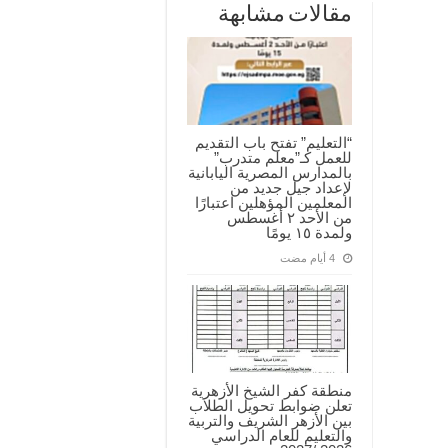
مقالات مشابهة
“التعليم” تفتح باب التقديم
للعمل كـ”معلم متدرب”
بالمدارس المصرية اليابانية
لإعداد جيل جديد من
المعلمين المؤهلين اعتبارًا
من الأحد ٢ أغسطس
ولمدة ١٥ يومًا
منطقة كفر الشيخ الأزهرية
تعلن ضوابط تحويل الطلاب
بين الأزهر الشريف والتربية
والتعليم للعام الدراسي