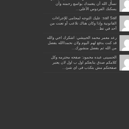
نسأل الله أن يتغمدك بواسع رحمته وأن
يسكنك الفردوس الأعلى...
saif Saif: عليك التوجه لمحامى للإجراءات
القانونية وإذا وكان هناك تلاعب أو تعنت من
أحد في تط...
رعد معمر محمد الحبيشي: اشكرك اخي والله
قد كنت بدفع لهم اليوم ولان نحمداالله بفضل
من الله ثم بفضل منشورك...
الحسينى عبده محمود: صفحه محترمه وكل
كلامكم صدق بتابعكم اول ب اول لان يعتبر
صفحتكم مش بتكذب فى اى شئ...