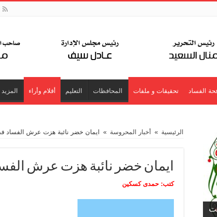
حة الفساد
تحقيقات و ملفات
المحافظات
التعليم
أقلام وأراء
المزيد
الرئيسية
»
أخبار المحروسة
»
ايمان خضر نائبة هزت عرش الفساد ف
ايمان خضر نائبة هزت عرش الفس
كتب: حمدى كسكين
جت