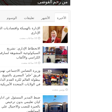
.
بمنشة الشرقية
من رحم الفوضى.
د. عايدة عبدالبارى
برونزية كأس مصر للتايكوندو
الشرب عن مركز الرياض بكفر الشيخ
محامين كفرالشيخ الاستاذ فراج زعفان
بيع بالمزاد العلني…محكمه المحله الكبر
الأخيرة
الأشهر
تعليقات
الوسوم
الإدارة بالهمبكة واقتصاديات ال
الإداري
الانحطاط الإداري: تشريح
السيكولوجية المشوهة لسارق
الكراسي والألقاب
وزيرة التضامن الاجتماعي تهنئ
فريق “حلم” المصري بالتتويج
ببطولة العالم لكرة القدم الدا
في الولايات المتحدة الأمريكية
‏يومين مضت
ضبط المدير المسئول عن ادار
كيان تعليمي بدون ترخيص
بالجيزة للنصب والاحتيال علي
المواطنين