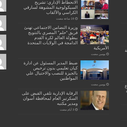
الانحطاط الإداري: تشريح
السيكولوجية المشوهة لسارقي
الكراسي والألقاب
وزيرة التضامن الاجتماعي تهنئ
فريق “حلم” المصري بالتتويج
ببطولة العالم لكرة القدم
الدامجة في الولايات المتحدة
الأمريكية
ة
‏يومين مضت
ضبط المدير المسئول عن ادارة
كيان تعليمي بدون ترخيص
بالجيزة للنصب والاحتيال علي
المواطنين
‏يومين مضت
كبسولة… دفتر ٣٣ ع
الرقابة الإدارية تلقي القبض على
السكرتير العام لمحافظة أسوان
ومدير مكتبه