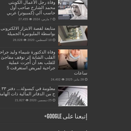
وفاة رجل الأعمال الكويتى
محمد الشارخ صاحب أول
حاسب آلي (كمبيوتر) عربي
7 مارس، 2024
27,455
متابعة لقصة الابتزاز الالكترونى
بواسطة المليونيرة الجميلة
10 أغسطس، 2020
26,028
وفاة الدكتورة شيماء وليد جراح
القلب الشابة إثر توقف مفاجئ
للقلب بعد أن أجرت عملية
جراحية لمريض استغرقت 5
ساعات
28 يناير، 2025
24,402
معلومة في 
ح من الدفاتر المالية ذات الهامة
25 ديسمبر، 2020
21,827
إتبعنا على Google+