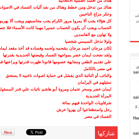
هناك من أفسد العملية الانتخابية
هناك من تدخل ومن خطط وهناك من نفذ آليات الفساد في الاصوات ا
وعكر مزاج الناخبين
لى
ن
كل هؤلاء يجب ألا يمروا مرور الكرام يجب محاسبتهم ويجب ألا يهربو
الحساب ويجب أن يكون الحساب عسيرا مهما كانت الأسماء فلا حصا
ولا تهاون مع الفاسدين
ولولا تدخل السيسي شخصيا
لكان مرجان احمد مرجان بشحمه ولحمه وفساده قد أخذ مقعد ايما
ولقد نجحت ايمان خضر بمواجهة الفساد وقبضتها الحديدية بقدرتها
علي تقديم الطعن ومجابهة خصومها قانونا ظهرت قدرتها وبراعتها ف
ي
في مصر بالكامل
sai
والنائب أو النائبة الذي يفشل في حماية اصوات ناخبيه لا يستحق
تمثيلهم في البرلمان
ايمان خضر وسحر عتمان ومروة أبو هاشم نائبات علي قدر المسئول
المرأة الحديدية
sai
شرقاويات الواحدة فيهم بمائة
لا
رجل واستطعاعوا أن يهزوا عرش
الفساد في مصر
Ha
شاركها
sai