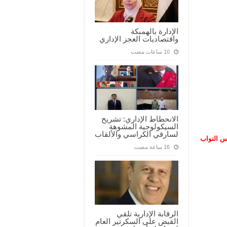
الإدارة بالهمبكة
واقتصاديات العجز الإداري
الانحطاط الإداري: تشريح
السيكولوجية المشوهة
لسارقي الكراسي والألقاب
لس النواب
الرقابة الإدارية تلقي
القبض على السكرتير العام