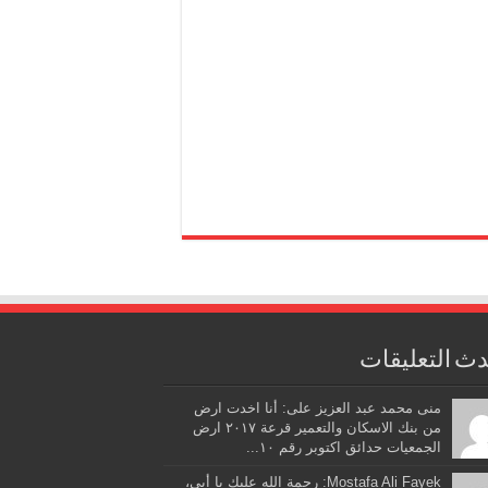
ث التعليقات
منى محمد عبد العزيز على: أنا اخدت ارض
من بنك الاسكان والتعمير قرعة ٢٠١٧ ارض
الجمعيات حدائق اكتوبر رقم ١٠...
Mostafa Ali Fayek: رحمة الله عليك يا أبي،