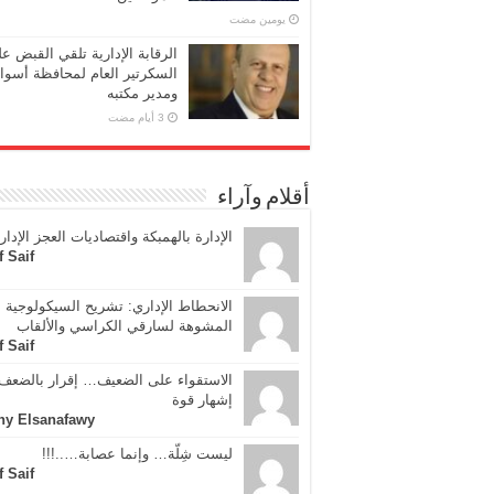
‏يومين مضت
الرقابة الإدارية تلقي القبض ع
السكرتير العام لمحافظة أسوا
ومدير مكتبه
أقلام وآراء
الإدارة بالهمبكة واقتصاديات العجز الإدار
f Saif
الانحطاط الإداري: تشريح السيكولوجية
المشوهة لسارقي الكراسي والألقاب
f Saif
الاستقواء على الضعيف… إقرار بالضعف 
إشهار قوة
ny Elsanafawy
ليست شِلّة… وإنما عصابة…..!!!
f Saif