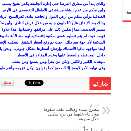
والذى يبدأ من مفارق القرضا حتى إدارة الجامعة بكفرالشيخ بسبب ه
وأين منكم من عدم إنشاء مستشفى الأطفال التخصصى فى الأرض ا
Ha
الفندقية..وأين منكم من أرض المول والخاصه بنادى كفرالشيخ الريا
وذلك بعد الإنفاق عليها10مليون جنيه من خلال قرض للن
مسير الجديده.. مما إنعكس ذلك على مرافقها وخدماتها..هذا علاوة
قوه.. حيث لم يت
أيضا مواجهة مافيا الأسماك وإرتفاع أسعارها بشكل جنونى.. ونحن ب
داخل المحافظه والضغط عليها وعدم المغالاه فى الأسعار
..وهناك الكثير والكثير..ولكن من يقرأ ومن يسمع ومن ينفذ..
وفى نهايه الأمر لايصح إلا الصحيح كما يقولون..وكل عزومه وأنتم طيب
شاركها
السابق
مصرع سيدة وطالب عقب سقوط
مواد بناء عليهما من برج سكني
خلال سيرهما