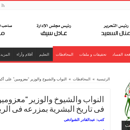
حة الفساد
تحقيقات و ملفات
المحافظات
التعليم
أقلام وأراء
المزيد
الرئيسية
»
المحافظات
»
النواب والشيوخ والوزير “معزومين” على أكب
النواب والشيوخ والوزير “معزومين”
فى تاريخ البشرية بمزرعه فى الر
كتب: عبدالقادر الشوادفى
جت