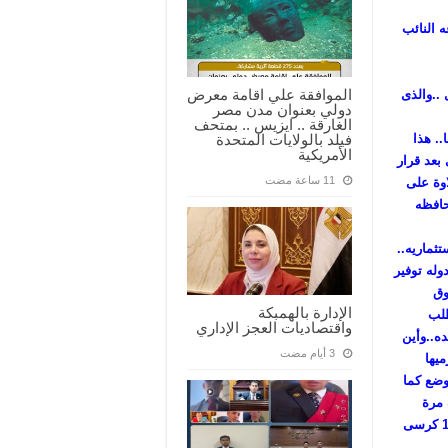
 النائب
الموافقة علي اقامة معرض
..والذى
دولي بعنوان مدن مصر
الغارقة .. ايزيس .. بمتحف
فيلد بالولايات المتحدة
. هذا
الأمريكية
بعد قرار
اوة على
حافظه
وله توفير
وق
الإدارة بالهمبكة
طلب
واقتصاديات العجز الإداري
ه..وأين
يها
لوضع كما
 مرة
أخرى..وذلك بعد غلقها منذ14عاما لعلاج هبوط بأرضيتها..وتسع ل1000 كرسى