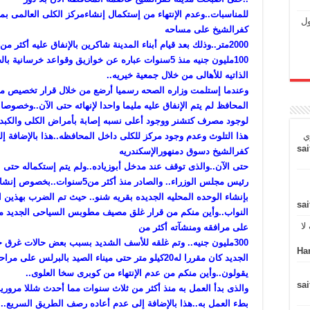
للمناسبات..وعدم الإنتهاء من إستكمال إنشاءمركز الكلى العالمى بمد
ول
كفرالشيخ على مساحه
2000متر..وذلك بعد قيام أبناء المدينة شاكرين بالإنفاق عليه أكثر من
100مليون جنيه منذ 5سنوات عباره عن خوازيق وقواعد خرسانية با
الذاتيه للأهالى من خلال جمعية خيريه..
وعندما إستلمت وزاره الصحه رسميا أرضع من خلال قرار تخصيص م
المحافظ لم يتم الإنفاق عليه مليما واحدا لإنهائه حتى الآن..وخصوص
لوجود مصرف كتشنر ووجود أعلى نسبه إصابة بأمراض الكلى والكبد 
هذا التلوث وعدم وجود مركز للكلى داخل المحافظه..هذا بالإضافة
ي
sai
كفرالشيخ دسوق دمنهورالإسكندريه
حتى الآن..والذى توقف عند مدخل أبوزياده..ولم يتم إستكماله حتى ا
رئيس مجلس الوزراء.. والصادر منذ 
بإنشاء الوحده المحليه الجديده بقريه شنو.. حيث تم الضرب بهذين
sai
النواب..وأين منكم من قرار غلق مصيف مطوبس السياحى الجديد منذ
لا
على مرافقه ومنشآته أكثر من
300مليون جنيه.. وتم غلقه للأسف الشديد بسبب بعض حالات غرق 
Ha
الجديد كان مقررا له20كيلو متر حتى ميناء الصيد بالبر
يقولون..وأين منكم من عدم الإنتهاء من كوبرى سخا العلوى..
sai
والذى بدأ العمل به منذ أكثر من ثلاث سنوات مما أحدث شللا مرور
بطء العمل به..هذا بالإضافة إلى عدم أعاده رصف الطريق السريع..