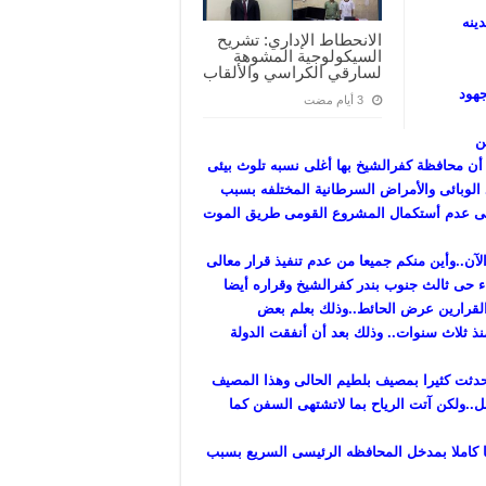
ينه
الانحطاط الإداري: تشريح
السيكولوجية المشوهة
لسارقي الكراسي والألقاب
لجهود
ن
ا أن محافظة كفرالشيخ بها أغلى نسبه تلوث بيئى
الوبائى والأمراض السرطانية المختلفه بسبب
 إلى عدم أستكمال المشروع القومى طريق الموت
لآن..وأين منكم جميعا من عدم تنفيذ قرار معالى
أكثر من5سنوات..بخصوص إنشاء حى ثالث جنوب بندر كفرالشيخ وقراره أيضا
 القرارين عرض الحائط..وذلك بعلم بعض
 ثلاث سنوات.. وذلك بعد أن أنفقت الدولة
حدثت كثيرا بمصيف بلطيم الحالى وهذا المصيف
لس على مراحل..ولكن آتت الرياح بما لاتشتهى السفن كما
يا كاملا بمدخل المحافظه الرئيسى السريع بسبب