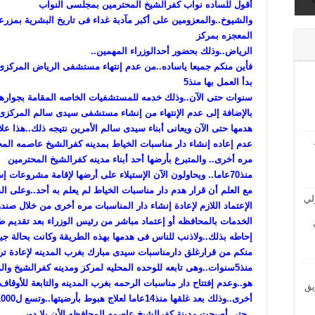
ى
أقول للساده نواب كفرالشيخ المحترمين بمجلسى النواب
والشيوخ..والمعزومين على أكبر مآدبة غداء فى تاريخ البشرية بمزرعه
المعجزه بمركز
الرياض..وذلك بحضور أحدالوزراء المهمين..
فأين منكم جميعا ياساده..من عدم إنتهاء مستشفى الرياض المركزى 
بدأ العمل بها منذ5
سنوات حتى الآن..وذلك خدمه للمستشفيات الخاصه المقامة بجوارها.
بالإضافة إلى عدم الإنتهاء من إنشاء مستشفى سيدى سالم المركزى 
هدمها حتى الآن ويعانى أبناء سيدى سالم الأمرين نتيجه ذلك..هذا عل
عدم إعاده إنشاء دار مناسبات الخياط بمدينه كفرالشيخ عاصمه الم
مره أخرى.. والمتبرع بأرضها أحد أبناء مدينه كفرالشيخ المحترمين
منذ70عاما.. ويحاولون الآن الإستيلاء على أرضها لإقامة مشروعات إستثماريه..
مع العلم أن قرار هدم دار مناسبات الخياط لم يعلم به أحد..وعلى الد
لي
الإعتماد اللازم لإعادة إنشاء دار المناسبات مره أخرى من خلال صند
الخدمات بالمحافظه أو إعتماد مباشر من رئيس الوزراء بعد تقديم 
إحاطه بذلك..ولاذنب للناس فى هدمها بهذه الطريقة وكانت بحالة جيد
منكم من قرارغلق دارمناسبات سيدى مبارك بغرب المدينه لإعادة ترم
منذ5سنوات..وهى تابعه للوحده المحليه لمركز ومدينه كفرالشيخ وا
هو..وعدم إفتتاح دار مناسبات الرحمه بغرب المدينه والتابعة للأوقاف
يق
..حتى أصبحت مدينة كفرالشيخ عاصمه المحافظه الأن بلا دور