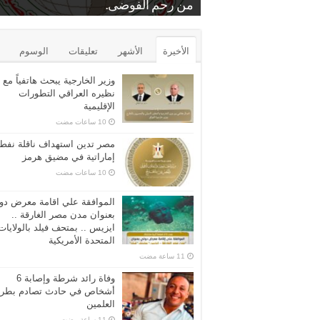
.
بمنشة الشرقية
من رحم الفوضى.
د. عايدة عبدالبارى
برونزية كأس مصر للتايكوندو
الشرب عن مركز الرياض بكفر الشيخ
محامين كفرالشيخ الاستاذ فراج زعفان
بيع بالمزاد العلني…محكمه المحله الكبر
الأخيرة
الأشهر
تعليقات
الوسوم
وزير الخارجية يبحث هاتفياً مع
نظيره العراقي التطورات
الإقليمية
مصر تدين استهداف ناقلة نفط
إماراتية في مضيق هرمز
الموافقة علي اقامة معرض دو
بعنوان مدن مصر الغارقة ..
ايزيس .. بمتحف فيلد بالولايات
المتحدة الأمريكية
وفاة رائد شرطة وإصابة 6
أشخاص في حادث تصادم بطر
العلمين