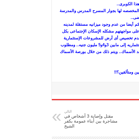
ذا الكوبرى..
لمخصصه لها بجوار المسرح المدرس والمدرسة
ضى..
ادى..وأين منكم أيضا من عدم وجود ميزانيه مستقلة لمدينه
 على مواجهتهم مشكله الإسكان الإجتماعى بكل
م تسليم شقق سكنية إقتصاديه لهم منذ 15عاما..وعدم تخصيص أى أرض للمشروعات الإستثمارية
السكنية لأى جهة بعد ذلك.. حيث تم رفع أسعار الشقق السكنيه الإستثماريه إلى مابين 3و4و5 مليون جنيه.. ومطلوب
لد الأسماك.. ويتم ذلك من خلال بورصة الأسماك
ين ومتألقين؟!!
التالي
مقتل وإصابة 3 أشخاص في
مشاجرة بين أبناء عمومة بكفر
الشيخ