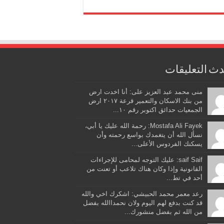
ث التعليقات
منى محمد عبد العزيز على: أنا اخدت ارض
من بنك الاسكان والتعمير قرعة ٢٠١٧ ارض
الجمعيات حدائق اكتوبر رقم ١٠...
Mostafa Ali Fayek: رحمة الله عليك يا أبي،
نسأل الله أن يتغمدك بواسع رحمته وأن
يسكنك الفردوس الأعلى...
saif Saif: عليك التوجه لمحامى للإجراءات
القانونية وإذا وكان هناك تلاعب أو تعنت من
أحد في تط...
رعد معمر محمد الحبيشي: اشكرك اخي والله
قد كنت بدفع لهم اليوم ولان نحمداالله بفضل
من الله ثم بفضل منشورك...