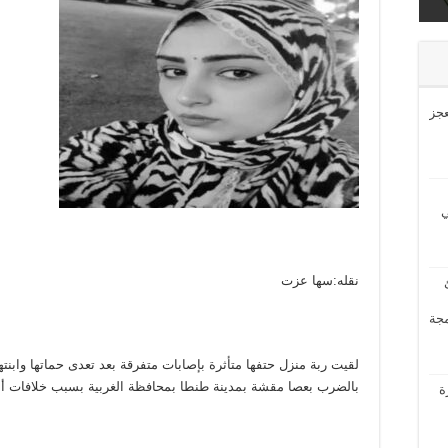
ى
عجز
ي
نقله:سها عزت
مجة
لقيت ربة منزل حتفها متأثرة بإصابات متفرقة بعد تعدى حماتها وابنتها
بالضرب بعصا مقشة بمدينة طنطا بمحافظة الغربية بسبب خلافات أ
ة