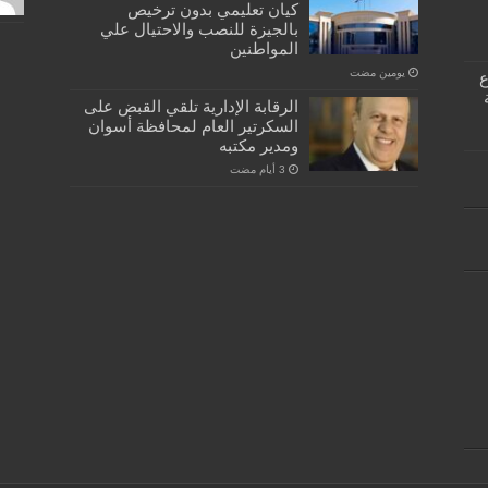
كيان تعليمي بدون ترخيص
بالجيزة للنصب والاحتيال علي
المواطنين
‏يومين مضت
كبسولة… دفتر ٣٣ ع
الرقابة الإدارية تلقي القبض على
السكرتير العام لمحافظة أسوان
ومدير مكتبه