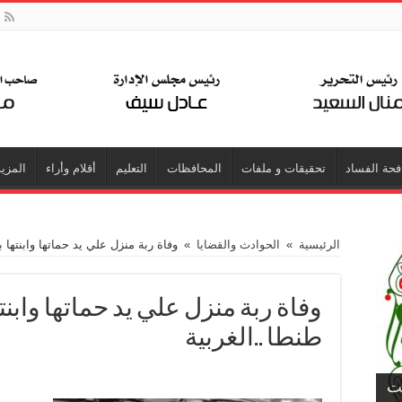
فحة الفساد
تحقيقات و ملفات
المحافظات
التعليم
أقلام وأراء
المزيد
الرئيسية
»
الحوادث والقضايا
»
وفاة ربة منزل علي يد حماتها وابنتها
وفاة ربة منزل علي يد حماتها واب
طنطا ..الغربية
جت