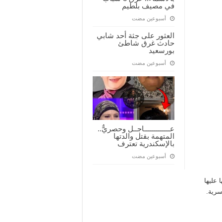
في مصيف بلطيم
‏أسبوعين مضت
العثور على جثة أحد شابي
حادث غرق شاطئ
بورسعيد
‏أسبوعين مضت
عـــــــــــــاجــل وحصريٌّ..
المتهمة بقتل والدتها
بالإسكندرية تعترف
‏أسبوعين مضت
 عليها
سرية.