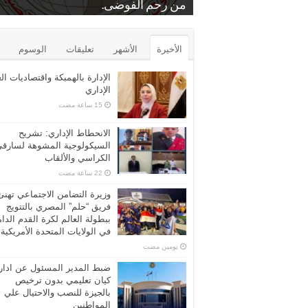
.
بمنشة الشرقية
من رحم الفوضى.
د. عايدة عبدالبارى
برونزية كأس مصر للتايكوندو
الشرب عن مركز الرياض بكفر الشيخ
محامين كفرالشيخ الاستاذ فراج زعفان
بيع بالمزاد العلني…محكمه المحله الكبر
الأخيرة
الأشهر
تعليقات
الوسوم
الإدارة بالهمبكة واقتصاديات ال
الإداري
الانحطاط الإداري: تشريح
السيكولوجية المشوهة لسارق
الكراسي والألقاب
وزيرة التضامن الاجتماعي تهنئ
فريق “حلم” المصري بالتتويج
ببطولة العالم لكرة القدم الدا
في الولايات المتحدة الأمريكية
‏يومين مضت
ضبط المدير المسئول عن ادار
كيان تعليمي بدون ترخيص
بالجيزة للنصب والاحتيال علي
المواطنين