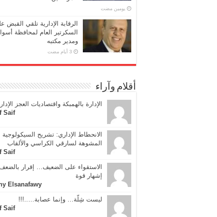
‏يومين مضت
الرقابة الإدارية تلقي القبض ع
السكرتير العام لمحافظة أسوا
ومدير مكتبه
أقلام وآراء
الإدارة بالهمبكة واقتصاديات العجز الإدار
f Saif
الانحطاط الإداري: تشريح السيكولوجية
المشوهة لسارقي الكراسي والألقاب
f Saif
الاستقواء على الضعيف… إقرار بالضعف 
إشهار قوة
ny Elsanafawy
ليست شِلّة… وإنما عصابة…..!!!
f Saif