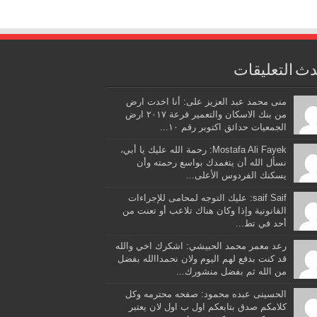
ث التعليقات
منى محمد عبد العزيز على: أنا اخدت ارض
من بنك الاسكان والتعمير قرعة ٢٠١٧ ارض
الجمعيات حدائق اكتوبر رقم ١٠...
Mostafa Ali Fayek: رحمة الله عليك يا أبي،
نسأل الله أن يتغمدك بواسع رحمته وأن
يسكنك الفردوس الأعلى...
saif Saif: عليك التوجه لمحامى للإجراءات
القانونية وإذا وكان هناك تلاعب أو تعنت من
أحد في تط...
رعد معمر محمد الحبيشي: اشكرك اخي والله
قد كنت بدفع لهم اليوم ولان نحمداالله بفضل
من الله ثم بفضل منشورك...
الحسينى عبده محمود: صفحه محترمه وكل
كلامكم صدق بتابعكم اول ب اول لان يعتبر