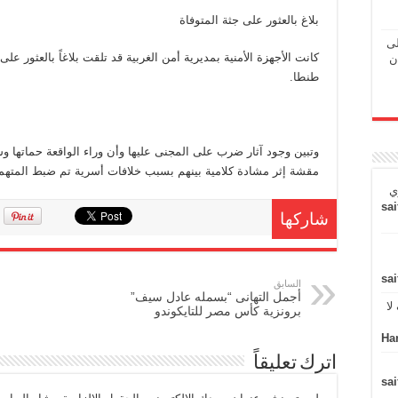
بلاغ بالعثور على جثة المتوفاة
لى
كانت الأجهزة الأمنية بمديرية أمن الغربية قد تلقت بلاغاً بالعثور ع
ن
طنطا.
وتبين وجود آثار ضرب على المجنى عليها وأن وراء الواقعة حماتها و
مقشة إثر مشادة كلامية بينهم بسبب خلافات أسرية تم ضبط المتهمتين
ي
sai
شاركها
sai
السابق
أجمل التهانى “بسمله عادل سيف”
لا
برونزية كأس مصر للتايكوندو
Ha
اترك تعليقاً
sai