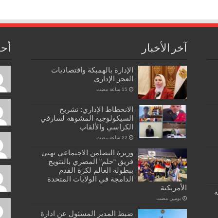
آخر الأخبار
أحد
الإدارة بالهمبكة واقتصاديات
العجز الإداري
الانحطاط الإداري: تشريح
السيكولوجية المشوهة لسارقي
الكراسي والألقاب
وزيرة التضامن الاجتماعي تهنئ
فريق “حلم” المصري بالتتويج
ببطولة العالم لكرة القدم
الدامجة في الولايات المتحدة
الأمريكية
ة
‏يومين مضت
ضبط المدير المسئول عن ادارة