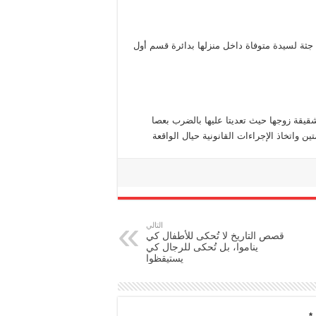
لى جثة لسيدة متوفاة داخل منزلها بدائرة قسم أول
شقيقة زوجها حيث تعديتا عليها بالضرب بعصا
 واتخاذ الإجراءات القانونية حيال الواقعة
التالي
قصص التاريخ لا تُحكى للأطفال كي
يناموا، بل تُحكى للرجال كي
يستيقظوا