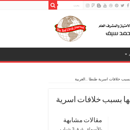
 بسبب خلافات اسرية طنطا ..الغربية
نتها بسبب خلافات اسرية
مقالات مشابهة
بالأسماء.. غرق 3 شباب