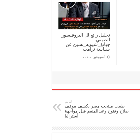
تحليل رائع لل البروفيسور
الصيني..
جيانغ_شيويه_تشين عن
سياسة ترامب
‏أسبوعين مضت
التالي
طبيب منتخب مصر يكشف موقف
صلاح وفتوح وعبدالمنعم قبل مواجهة
أستراليا