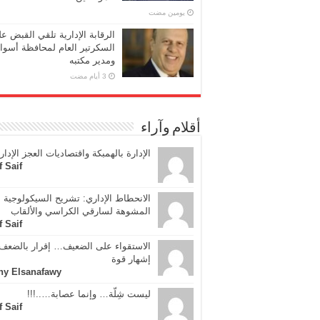
‏يومين مضت
الرقابة الإدارية تلقي القبض ع
السكرتير العام لمحافظة أسوا
ومدير مكتبه
أقلام وآراء
الإدارة بالهمبكة واقتصاديات العجز الإدار
f Saif
الانحطاط الإداري: تشريح السيكولوجية
المشوهة لسارقي الكراسي والألقاب
f Saif
الاستقواء على الضعيف… إقرار بالضعف 
إشهار قوة
ny Elsanafawy
ليست شِلّة… وإنما عصابة…..!!!
f Saif