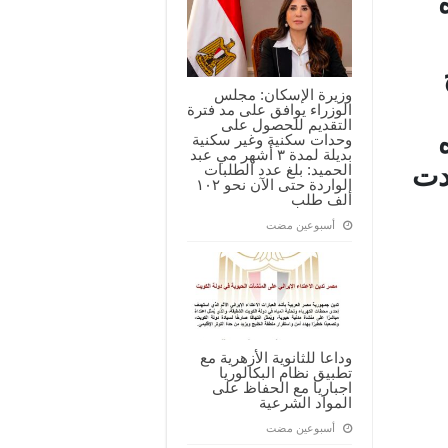
وزيرة الإسكان: مجلس
الوزراء يوافق على مد فترة
التقديم للحصول على
وحدات سكنية وغير سكنية
بديلة لمدة ٣ أشهر مي عبد
الحميد: بلغ عدد الطلبات
دت
الواردة حتى الآن نحو ١٠٢
ألف طلب
‏أسبوعين مضت
وداعا للثانوية الأزهرية مع
تطبيق نظام البكالوريا
اجباريا مع الحفاظ على
المواد الشرعية
‏أسبوعين مضت