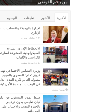
.
بمنشة الشرقية
من رحم الفوضى.
د. عايدة عبدالبارى
برونزية كأس مصر للتايكوندو
الشرب عن مركز الرياض بكفر الشيخ
محامين كفرالشيخ الاستاذ فراج زعفان
بيع بالمزاد العلني…محكمه المحله الكبر
الأخيرة
الأشهر
تعليقات
الوسوم
الإدارة بالهمبكة واقتصاديات ال
الإداري
الانحطاط الإداري: تشريح
السيكولوجية المشوهة لسارق
الكراسي والألقاب
وزيرة التضامن الاجتماعي تهنئ
فريق “حلم” المصري بالتتويج
ببطولة العالم لكرة القدم الدا
في الولايات المتحدة الأمريكية
‏يومين مضت
ضبط المدير المسئول عن ادار
كيان تعليمي بدون ترخيص
بالجيزة للنصب والاحتيال علي
المواطنين