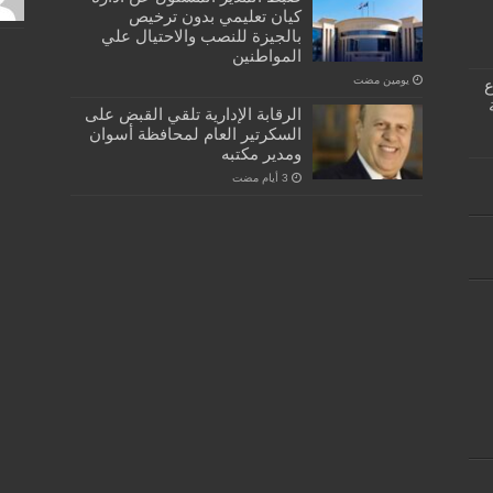
كيان تعليمي بدون ترخيص
بالجيزة للنصب والاحتيال علي
المواطنين
‏يومين مضت
كبسولة… دفتر ٣٣ ع
الرقابة الإدارية تلقي القبض على
السكرتير العام لمحافظة أسوان
ومدير مكتبه