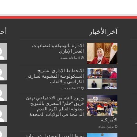
آخر الأخبار
أحد
الإدارة بالهمبكة واقتصاديات
العجز الإداري
الانحطاط الإداري: تشريح
السيكولوجية المشوهة لسارقي
الكراسي والألقاب
وزيرة التضامن الاجتماعي تهنئ
فريق “حلم” المصري بالتتويج
ببطولة العالم لكرة القدم
الدامجة في الولايات المتحدة
الأمريكية
ة
‏يومين مضت
ضبط المدير المسئول عن ادارة