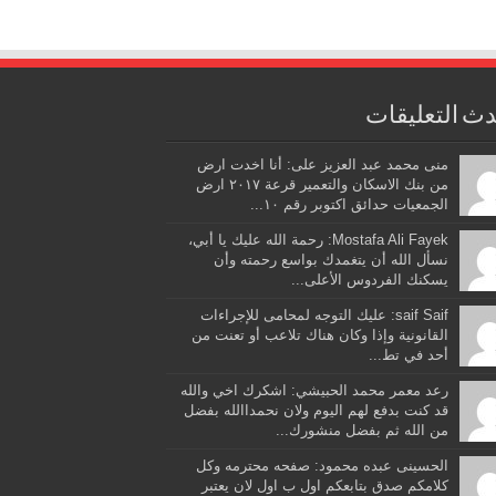
ث التعليقات
منى محمد عبد العزيز على: أنا اخدت ارض
من بنك الاسكان والتعمير قرعة ٢٠١٧ ارض
الجمعيات حدائق اكتوبر رقم ١٠...
Mostafa Ali Fayek: رحمة الله عليك يا أبي،
نسأل الله أن يتغمدك بواسع رحمته وأن
يسكنك الفردوس الأعلى...
saif Saif: عليك التوجه لمحامى للإجراءات
القانونية وإذا وكان هناك تلاعب أو تعنت من
أحد في تط...
رعد معمر محمد الحبيشي: اشكرك اخي والله
قد كنت بدفع لهم اليوم ولان نحمداالله بفضل
من الله ثم بفضل منشورك...
الحسينى عبده محمود: صفحه محترمه وكل
كلامكم صدق بتابعكم اول ب اول لان يعتبر