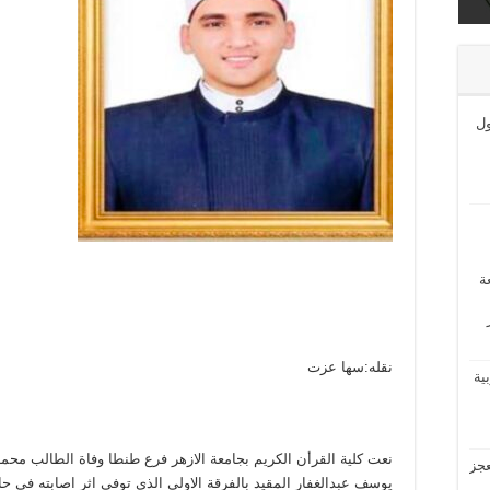
ى
ول
ة
نقله:سها عزت
بية
نعت كلية القرأن الكريم بجامعة الازهر فرع طنطا وفاة الطالب مح
عجز
يوسف عبدالغفار المقيد بالفرقة الاولي الذي توفي اثر اصابته في ح