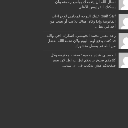
نسأل الله أن يتغمدك بواسع رحمته وأن
يسكنك الفردوس الأعلى...
saif Saif: عليك التوجه لمحامى للإجراءات
القانونية وإذا وكان هناك تلاعب أو تعنت من
أحد في تط...
رعد معمر محمد الحبيشي: اشكرك اخي والله
قد كنت بدفع لهم اليوم ولان نحمداالله بفضل
من الله ثم بفضل منشورك...
الحسينى عبده محمود: صفحه محترمه وكل
كلامكم صدق بتابعكم اول ب اول لان يعتبر
صفحتكم مش بتكذب فى اى شئ...