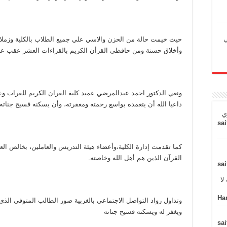
ي
حيث خيمت حالة من الحزن والاسي علي جميع الطلاب بالكلية وزملاؤ
وأخلاق حسنة ومن حافظي القرأن الكريم بالقراءات العشر عقب عل
ونعي الدكتور احمد عبدالمرضي عميد كلية القران الكريم للقرات وع
داعيا الله أن يتغمده بواسع رحمته ومغفرته، وأن يسكنه فسيح جناته،
ي
sai
كما تقدمت إدارة الكلية،وأعضاء هيئة التدريس والعاملين، بخالص العز
القرآن الذين هم أهل الله وخاصته.
sai
لا
Ha
وتداول رواد التواصل الاجتماعي بالغربية صور الطالب المتوفي الذي
ويغفر له ويسكنه فسيح جناته
sai