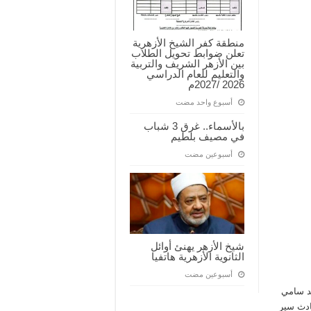
منطقة كفر الشيخ الأزهرية
تعلن ضوابط تحويل الطلاب
بين الأزهر الشريف والتربية
والتعليم للعام الدراسي
2026 /2027م
‏أسبوع واحد مضت
بالأسماء.. غرق 3 شباب
في مصيف بلطيم
‏أسبوعين مضت
شيخ الأزهر يهنئ أوائل
الثانوية الأزهرية هاتفيا
‏أسبوعين مضت
مد سامي
ادث سير