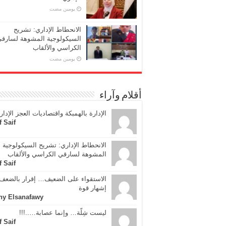
‏يومين مضت
الانحطاط الإداري: تشريح
السيكولوجية المشوهة لسارق
الكراسي والألقاب
‏يومين مضت
أقلام وآراء
الإدارة بالهمبكة واقتصاديات العجز الإدار
f Saif
الانحطاط الإداري: تشريح السيكولوجية
المشوهة لسارقي الكراسي والألقاب
f Saif
الاستقواء على الضعيف… إقرار بالضعف 
إشهار قوة
ny Elsanafawy
ليست شِلّة… وإنما عصابة…..!!!
f Saif