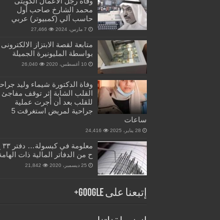
وفاة رجل الأعمال الكويتى
محمد الشارخ صاحب أول
حاسب آلي (كمبيوتر) عربي
7 مارس، 2024
27,466
متابعة لقصة الابتزاز الالكترونى
بواسطة المليونيرة الجميلة
10 أغسطس، 2020
26,040
وفاة الدكتورة شيماء وليد جراح
القلب الشابة إثر توقف مفاجئ
للقلب بعد أن أجرت عملية
جراحية لمريض استغرقت 5
ساعات
28 يناير، 2025
24,416
معلومة في 
ح من الدفاتر المالية ذات الهامة
25 ديسمبر، 2020
21,842
إتبعنا على Google+