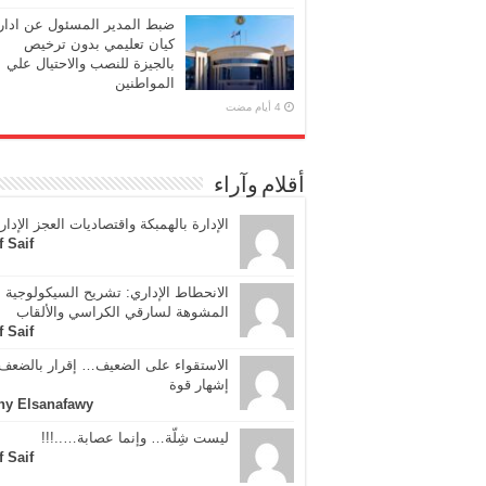
ضبط المدير المسئول عن ادار
كيان تعليمي بدون ترخيص
بالجيزة للنصب والاحتيال علي
المواطنين
أقلام وآراء
الإدارة بالهمبكة واقتصاديات العجز الإدار
f Saif
الانحطاط الإداري: تشريح السيكولوجية
المشوهة لسارقي الكراسي والألقاب
f Saif
الاستقواء على الضعيف… إقرار بالضعف 
إشهار قوة
ny Elsanafawy
ليست شِلّة… وإنما عصابة…..!!!
f Saif