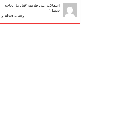
احتفالات على طريقة “قبل ما الحاجة
تحصل”
ny Elsanafawy