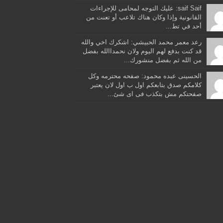
saif Saif: عليك التوجه لمحامى للإجراءات
القانونية وإذا وكان هناك تلاعب أو تعنت من
أحد في تط...
رعد معمر محمد الحبيشي: اشكرك اخي والله
قد كنت بدفع لهم اليوم ولان نحمداالله بفضل
من الله ثم بفضل منشورك...
الحسينى عبده محمود: صفحه محترمه وكل
كلامكم صدق بتابعكم اول ب اول لان يعتبر
صفحتكم مش بتكذب فى اى شئ...