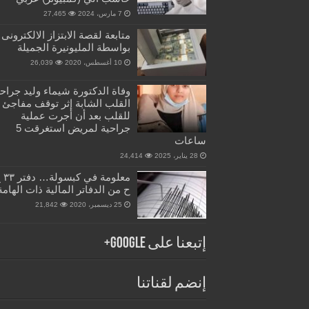
7 مارس، 2024
27,465
متابعة لقصة الابتزاز الالكترونى
بواسطة المليونيرة الجميلة
10 أغسطس، 2020
26,039
وفاة الدكتورة شيماء وليد جراح
القلب الشابة إثر توقف مفاجئ
للقلب بعد أن أجرت عملية
جراحية لمريض استغرقت 5
ساعات
28 يناير، 2025
24,414
معلومة في 
ح من الدفاتر المالية ذات الهامة
25 ديسمبر، 2020
21,842
إتبعنا على Google+
إنضم لقناتنا