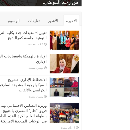
.
بمنشة الشرقية
من رحم الفوضى.
د. عايدة عبدالبارى
برونزية كأس مصر للتايكوندو
الشرب عن مركز الرياض بكفر الشيخ
محامين كفرالشيخ الاستاذ فراج زعفان
بيع بالمزاد العلني…محكمه المحله الكبر
الأخيرة
الأشهر
تعليقات
الوسوم
تعيين 6 معيدات جدد بكلية التر
النوعية بجامعة كفرالشيخ
الإدارة بالهمبكة واقتصاديات ال
الإداري
‏يومين مضت
الانحطاط الإداري: تشريح
السيكولوجية المشوهة لسارق
الكراسي والألقاب
‏يومين مضت
وزيرة التضامن الاجتماعي تهنئ
فريق “حلم” المصري بالتتويج
ببطولة العالم لكرة القدم الدا
في الولايات المتحدة الأمريكية