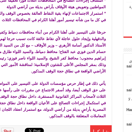
* استئناف إجراءات التصالح في المحافظات الثلاث فورا تخفيفا على
ة
المواطنين وتعويض هيئة الأوقاف بأراض بديلة من أراضي الدولة
* استمرار الاجتماعات لإنهاء بقية النقاط العالقة بخصوص الوقف وا
في كل ما من شأنه تيسير أمور أهلنا الكرام في المحافظات الثلاث
حرصًا على التيسير على أهلنا الكرام من أبناء محافظات دمياط وكفر
والدقهلية وإيجاد حلول عاجلة لأي نقاط عالقة كانت تسبب حرجا لهم،
الأستاذ الدكتور أسامة الأزهري – وزير الأوقاف – مع كل من السيد ال
حسام الدين فوزي عبد الفتاح؛ محافظ دمياط، والسيد اللواء طارق م
إبراهيم محجوب؛ محافظ كفر الشيخ، والسيد اللواء ناصر فوزي؛ رئي
ي
وذلك بمقر المجلس الأعلى للشئون الإسلامية؛ لمناقشة الأمور التي
sai
الأراضي الواقعة في نطاق حجة الوقف المذكور.
يأتي ذلك في إطار حرص مؤسسات الدولة على التيسير على المواطن
على حق الوقف أيضا، وقد أسفر الاجتماع عن مقررات على رأسها 
sai
الثلاث لأصحاب المراكز القانونية المستقرة، داخل نطاق حجة الوقف
لا
في استكمال إجراءات التصالح على الأعيان الواقعة داخل نطاق حجة
المصرية بأراضٍ بديلة من أراضي الدولة، مع استمرار انعقاد اللجان ا
Ha
المعاملات المتعلقة بالوقف المذكور.
sai