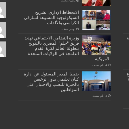
‏يومين مضت
الانحطاط الإداري: تشريح
السيكولوجية المشوهة لسارقي
الكراسي والألقاب
‏يومين مضت
ة
وزيرة التضامن الاجتماعي تهنئ
فريق “حلم” المصري بالتتويج
ببطولة العالم لكرة القدم
الدامجة في الولايات المتحدة
الأمريكية
كبسولة… دفتر ٣٣ ع
ضبط المدير المسئول عن ادارة
كيان تعليمي بدون ترخيص
بالجيزة للنصب والاحتيال علي
المواطنين