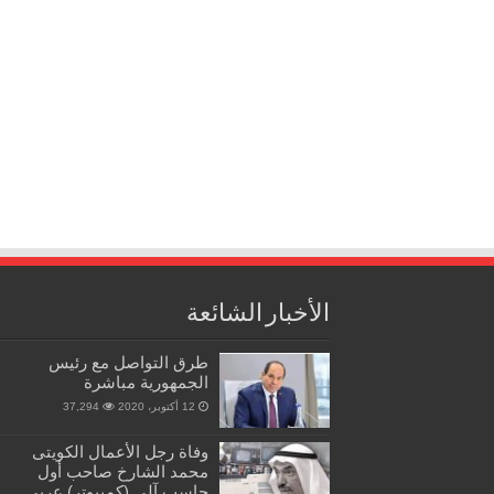
الأخبار الشائعة
طرق التواصل مع رئيس
الجمهورية مباشرة
12 أكتوبر، 2020
37,294
وفاة رجل الأعمال الكويتى
محمد الشارخ صاحب أول
حاسب آلي (كمبيوتر) عربي