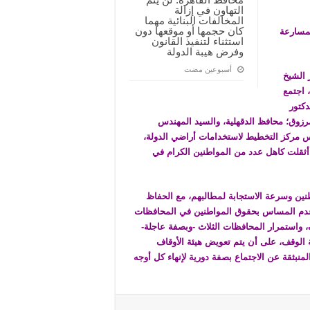
التهاون في إزالة
المخالفات البنائية مهما
كان حجمها أو موقعها دون
لمسارعة
استثناء لتنفيذ القانون
وفرض هيبة الدولة
‏أسبوعين مضت
 الشيخ
 اجتمع
دكتور
رزوق؛ محافظ الدقهلية، والسيد المهندس
س مركز التخطيط لاستخدامات أراضي الدولة،
 أثقلت كاهل عدد من المواطنين الكرام في
ين وسرعة الاستجابة لمطالبهم، مع الحفاظ
عدم المساس بحقوق المواطنين في المحافظات
، واستمرار المحافظات الثلاث -وبصفة عاجلة-
 الوقف، على أن يتم تعويض هيئة الأوقاف
لمنبثقة عن الاجتماع بصفة دورية لإنهاء كل أوجه