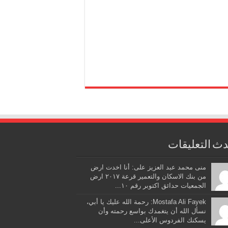
ث التعليقات
منى محمد عبد العزيز على: أنا اخدت ارض
من بنك الاسكان والتعمير قرعة ٢٠١٧ ارض
الجمعيات حدائق اكتوبر رقم ١٠...
Mostafa Ali Fayek: رحمة الله عليك يا أبي،
نسأل الله أن يتغمدك بواسع رحمته وأن
يسكنك الفردوس الأعلى...