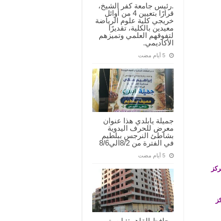
.رئيس جامعة كفر الشيخ،
قرارًا بتعيين 4 من أوائل
خريجي كلية علوم الرياضة
معيدين بالكلية، تقديرًا
لتفوقهم العلمي وتميزهم
الأكاديمي.
جميلة يابلدي هذا عنوان
معرض للحرف اليدوية
بشاطئ النرجس ببلطيم
في الفترة من 8/2الي8/6
ركز
ز
محافظ القاهرة: لن يتم